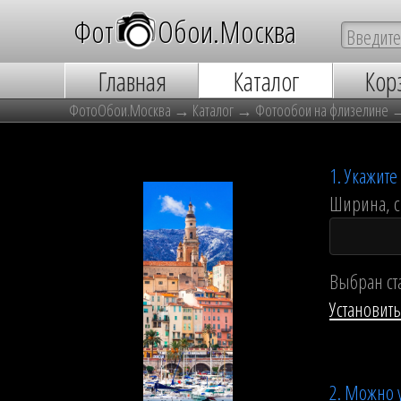
Фот
о
Обои.Москва
Главная
Каталог
Кор
ФотоОбои.Москва
→
Каталог
→
Фотообои на флизелине
1. Укажит
Ширина, 
Выбран ст
Установит
2. Можно 