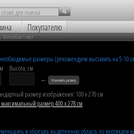
зина
Покупателю
→
Фотообои 1 лист
е необходимые размеры (рекомендуем выставить на 5-10 с
см
Высота, см
←
Установить размер
андартный размер изображения: 100 x 270 см
ь максимальный размер 400 x 278 см
уменьшить и обрезать выделенную область по вертикали и