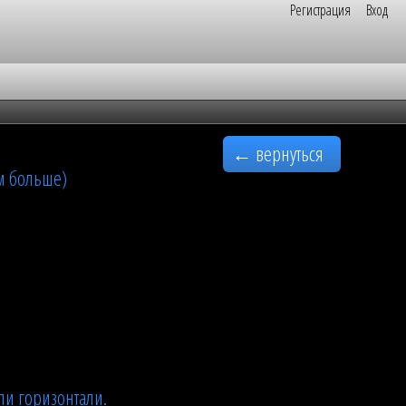
Регистрация
Вход
← вернуться
м больше)
ли горизонтали.