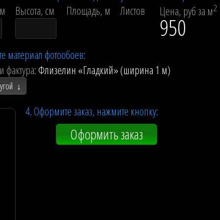
2
см
Высота, см
Площадь, м
Листов
Цена, руб за м
950
те материал фотообоев:
и фактура:
Флизелин «Гладкий» (ширина 1 м)
ругой
↓
4. Оформите заказ, нажмите кнопку:
Оформить заказ