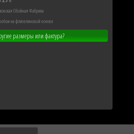
x
2.7
м
ковская Обойная Фабрика
ообои на флизелиновой основе
угие размеры или фактура?