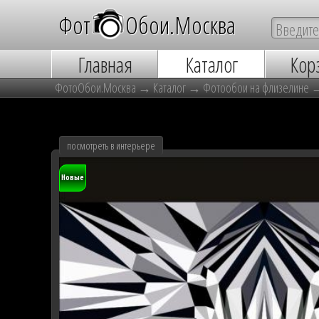
Фот
о
Обои.Москва
Главная
Каталог
Кор
ФотоОбои.Москва
→
Каталог
→
Фотообои на флизелине
посмотреть в интерьере
Новые