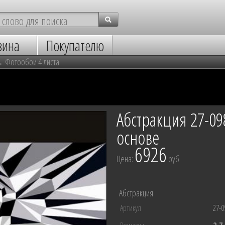
зина
Покупателю
→
Фотообои 4 листа
Абстракция 27-0
основе
6926
Цена:
руб
Абстракция
Артикул
27-0