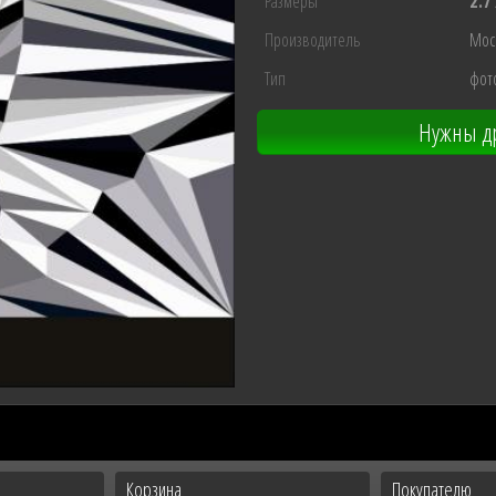
Размеры
2.7
Производитель
Мос
Тип
фот
Нужны др
Корзина
Покупателю